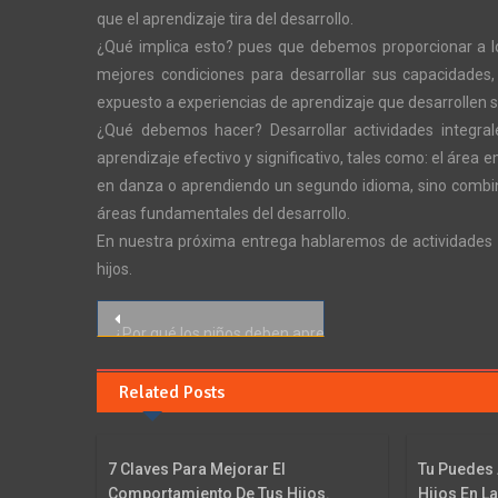
que el aprendizaje tira del desarrollo.
¿Qué implica esto? pues que debemos proporcionar a lo
mejores condiciones para desarrollar sus capacidades,
expuesto a experiencias de aprendizaje que desarrollen 
¿Qué debemos hacer? Desarrollar actividades integral
aprendizaje efectivo y significativo, tales como: el área e
en danza o aprendiendo un segundo idioma, sino combina
áreas fundamentales del desarrollo.
En nuestra próxima entrega hablaremos de actividades 
hijos.
Navegación
¿Por qué los niños deben aprender a trabajar en equip
de
Related Posts
entradas
7 Claves Para Mejorar El
Tu Puedes 
Comportamiento De Tus Hijos.
Hijos En L