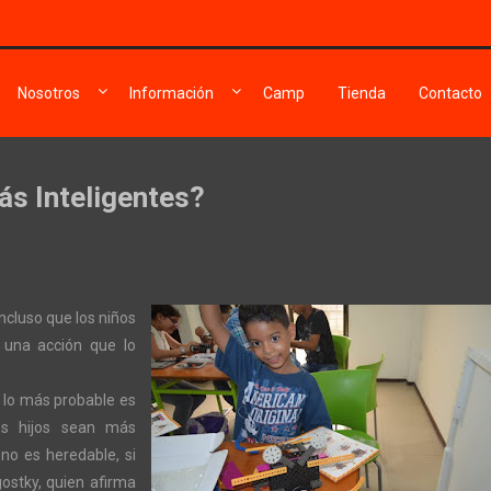
Nosotros
Información
Camp
Tienda
Contacto
ás Inteligentes?
ueden
ncluso que los niños
r
 una acción que lo
estros
jos
d lo más probable es
s
teligentes?
os hijos sean más
 no es heredable, si
ostky, quien afirma