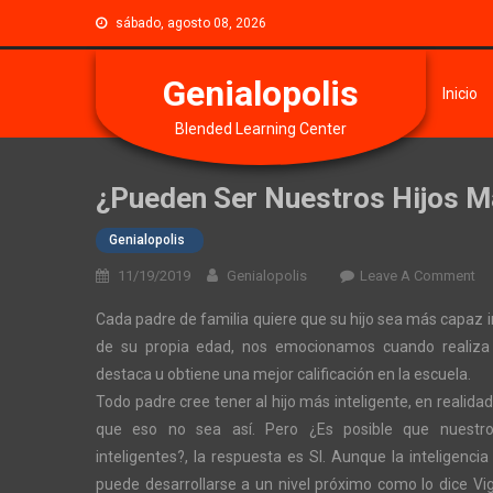
sábado, agosto 08, 2026
Genialopolis
Inicio
Blended Learning Center
¿Pueden Ser Nuestros Hijos M
Genialopolis
On
11/19/2019
Genialopolis
Leave A Comment
¿P
Cada padre de familia quiere que su hijo sea más capaz i
Se
de su propia edad, nos emocionamos cuando realiza
Nu
destaca u obtiene una mejor calificación en la escuela.
Hi
Todo padre cree tener al hijo más inteligente, en realida
Má
In
que eso no sea así. Pero ¿Es posible que nuestr
inteligentes?, la respuesta es SI. Aunque la inteligencia
puede desarrollarse a un nivel próximo como lo dice Vig