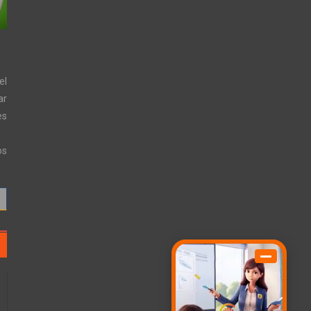
el
ar
es
os