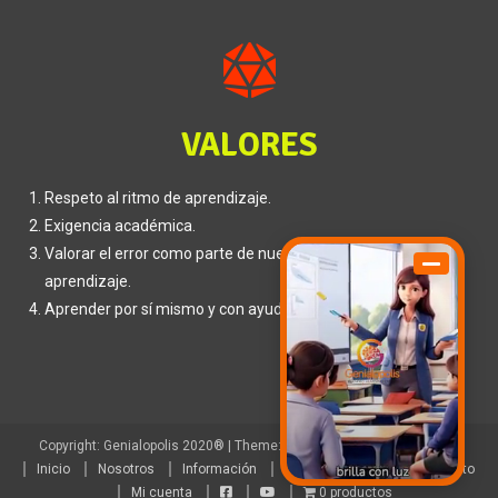
VALORES
Respeto al ritmo de aprendizaje.
Exigencia académica.
Valorar el error como parte de nuestro proceso de
aprendizaje.
Aprender por sí mismo y con ayuda del otro.
Copyright: Genialopolis 2020®
|
Theme: Genialopolis by
Genialopolis
.
Inicio
Nosotros
Información
Camp
Tienda
Contacto
Mi cuenta
0 productos