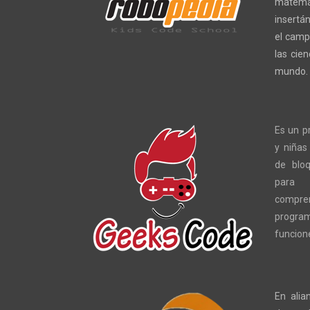
matemá
insertá
el camp
las cie
mundo.
Es un p
y niñas
de bloq
para 
compre
progra
funcione
En alia